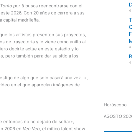
D
Tonto por ti
busca reencontrarse con el
4
 este 2026. Con 20 años de carrera a sus
 capital madrileña.
Q
F
que los artistas presenten sus proyectos,
 de trayectoria y le viene como anillo al
4
ero decirte actúe en este estadio y lo
s, pero también para dar su sitio a los
R
4
 testigo de algo que solo pasará una vez…»,
 vídeo en el que aparecían imágenes de
Horóscopo
AGOSTO 202
de entonces no he dejado de soñar»,
 en 2006 en
Veo Veo
, el mítico talent show