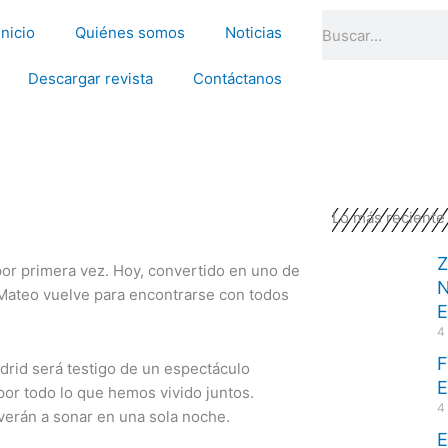
Search
Inicio
Quiénes somos
Noticias
Descargar revista
Contáctanos
Lo más reciente
Z
or primera vez. Hoy, convertido en uno de
N
 Mateo vuelve para encontrarse con todos
E
4
F
adrid será testigo de un espectáculo
por todo lo que hemos vivido juntos.
4
verán a sonar en una sola noche.
E