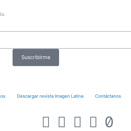
és.
Suscribirme
mos
Descargar revista Imagen Latina
Contáctanos
F
I
T
Y
T