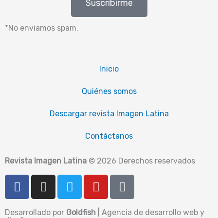
Suscribirme
*No enviamos spam.
Inicio
Quiénes somos
Descargar revista Imagen Latina
Contáctanos
Revista Imagen Latina
© 2026 Derechos reservados
F
I
T
Y
T
a
n
w
o
i
c
s
i
u
k
Desarrollado por
Goldfish
| Agencia de desarrollo web y
e
t
t
t
t