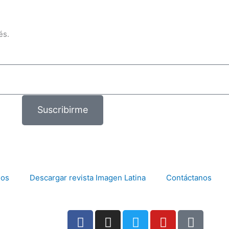
és.
Suscribirme
mos
Descargar revista Imagen Latina
Contáctanos
F
I
T
Y
T
a
n
w
o
i