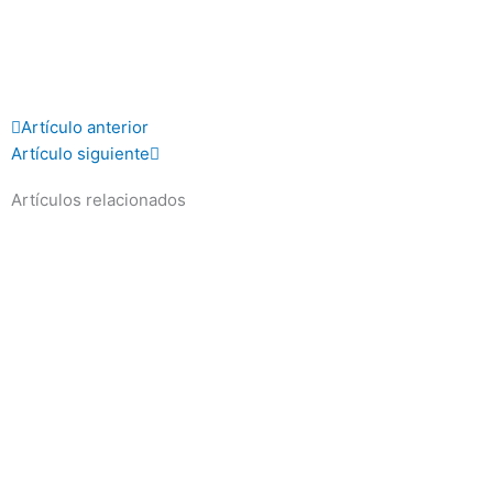
Prev
Next
Artículo anterior
Artículo siguiente
Artículos relacionados