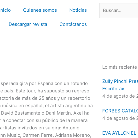
Search
Inicio
Quiénes somos
Noticias
Descargar revista
Contáctanos
Lo más reciente
Zully Pinchi Pre
 esperada gira por España con un rotundo
Escritora»
e país. Este tour, ha supuesto su regreso
4 de agosto de 
ectoria de más de 25 años y un repertorio
 música en español, el artista argentino ha
FORBES CATAL
 David Bustamante o Dani Martín. Axel ha
4 de agosto de 
r a conectar con su público de la manera
rtistas invitados en su gira: Antonio
EVA AYLLON EL
ann Music, Carmen Ferre, Adriana Moreno,