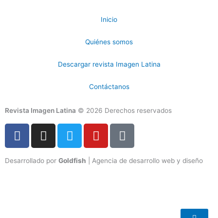
Inicio
Quiénes somos
Descargar revista Imagen Latina
Contáctanos
Revista Imagen Latina
© 2026 Derechos reservados
F
I
T
Y
T
a
n
w
o
i
c
s
i
u
k
Desarrollado por
Goldfish
| Agencia de desarrollo web y diseño
e
t
t
t
t
b
a
t
u
o
o
g
e
b
k
o
r
r
e
k
a