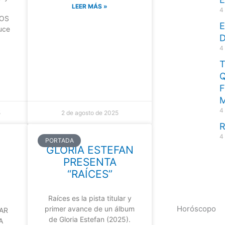
LEER MÁS »
4
IOS
E
uce
D
4
Q
F
4
5
2 de agosto de 2025
R
4
PORTADA
GLORIA ESTEFAN
PRESENTA
“RAÍCES”
Raíces es la pista titular y
Horóscopo
primer avance de un álbum
AR
de Gloria Estefan (2025).
A