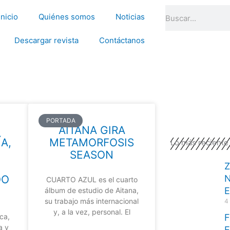
Search
Inicio
Quiénes somos
Noticias
Descargar revista
Contáctanos
PORTADA
AITANA GIRA
A,
METAMORFOSIS
Lo más reciente
SEASON
Z
DO
N
CUARTO AZUL es el cuarto
E
álbum de estudio de Aitana,
su trabajo más internacional
4
y, a la vez, personal. El
Ica,
F
a y