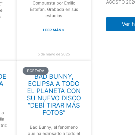
AGOSTO 202
Compuesta por Emilio
”
Estefan. Grabada en sus
he
estudios
o
Ver 
LEER MÁS »
5 de mayo de 2025
PORTADA
DE
BAD BUNNY,
A
ECLIPSA A TODO
EL PLANETA CON
SU NUEVO DISCO
“DEBÍ TIRAR MÁS
FOTOS”
 a
lla
triz
Bad Bunny, el fenómeno
que ha eclipsado a todo el