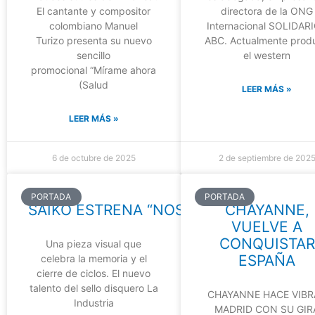
El cantante y compositor
directora de la ONG
colombiano Manuel
Internacional SOLIDAR
Turizo presenta su nuevo
ABC. Actualmente prod
sencillo
el western
promocional “Mírame ahora
(Salud
LEER MÁS »
LEER MÁS »
6 de octubre de 2025
2 de septiembre de 202
PORTADA
PORTADA
SAIKO ESTRENA “NOSTALGIA”
CHAYANNE,
VUELVE A
CONQUISTAR
Una pieza visual que
ESPAÑA
celebra la memoria y el
cierre de ciclos. El nuevo
talento del sello disquero La
CHAYANNE HACE VIBR
Industria
MADRID CON SU GIR