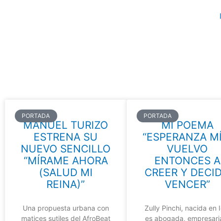
Ir
al
contenido
Page
Page
Page
Page
Page
PORTADA
PORTADA
MANUEL TURIZO
MI POEMA
ESTRENA SU
“ESPERANZA MÍ
NUEVO SENCILLO
VUELVO
“MÍRAME AHORA
ENTONCES A
(SALUD MI
CREER Y DECI
REINA)”
VENCER”
Una propuesta urbana con
Zully Pinchi, nacida en 
matices sutiles del AfroBeat
es abogada, empresari