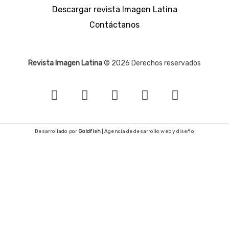
Descargar revista Imagen Latina
Contáctanos
Revista Imagen Latina
© 2026 Derechos reservados
F
I
T
Y
T
a
n
w
o
i
c
s
i
u
k
e
t
t
t
t
Desarrollado por
Goldfish
| Agencia de desarrollo web y diseño
b
a
t
u
o
o
g
e
b
k
o
r
r
e
k
a
-
m
f