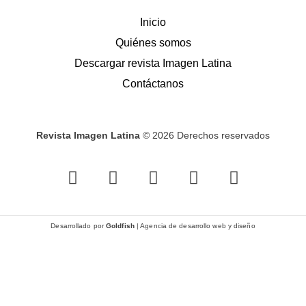
Inicio
Quiénes somos
Descargar revista Imagen Latina
Contáctanos
Revista Imagen Latina
© 2026 Derechos reservados
F
I
T
Y
T
a
n
w
o
i
c
s
i
u
k
e
t
t
t
t
Desarrollado por
Goldfish
| Agencia de desarrollo web y diseño
b
a
t
u
o
o
g
e
b
k
o
r
r
e
k
a
-
m