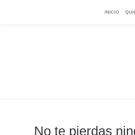
Ir
al
INICIO
QUI
contenido
No te pierdas nin