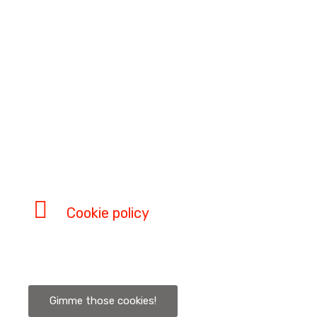
Cookie policy
Nosotros y terceros seleccionados utilizamos cookies o tecnolog
Gimme those cookies!