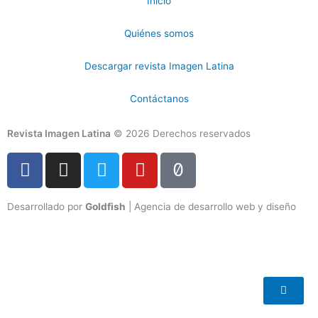
Inicio
Quiénes somos
Descargar revista Imagen Latina
Contáctanos
Revista Imagen Latina
© 2026 Derechos reservados
F
I
T
Y
T
a
n
w
o
i
c
s
i
u
k
Desarrollado por
Goldfish
| Agencia de desarrollo web y diseño
e
t
t
t
t
b
a
t
u
o
o
g
e
b
k
o
r
r
e
k
a
-
m