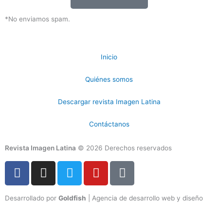
*No enviamos spam.
Inicio
Quiénes somos
Descargar revista Imagen Latina
Contáctanos
Revista Imagen Latina
© 2026 Derechos reservados
F
I
T
Y
T
a
n
w
o
i
c
s
i
u
k
Desarrollado por
Goldfish
| Agencia de desarrollo web y diseño
e
t
t
t
t
b
a
t
u
o