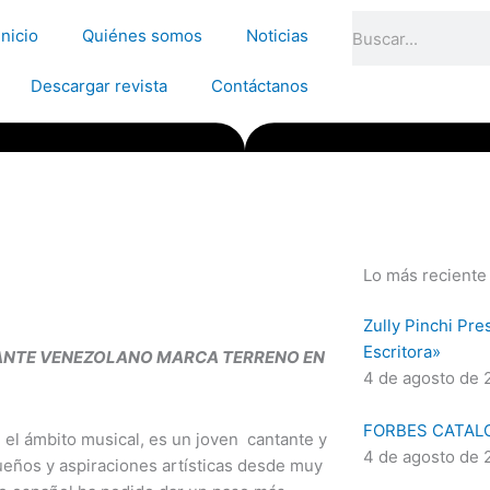
Search
Inicio
Quiénes somos
Noticias
Descargar revista
Contáctanos
Lo más reciente
Zully Pinchi Pre
Escritora»
TANTE VENEZOLANO MARCA TERRENO EN
4 de agosto de 
FORBES CATAL
el ámbito musical, es un joven cantante y
4 de agosto de 
eños y aspiraciones artísticas desde muy