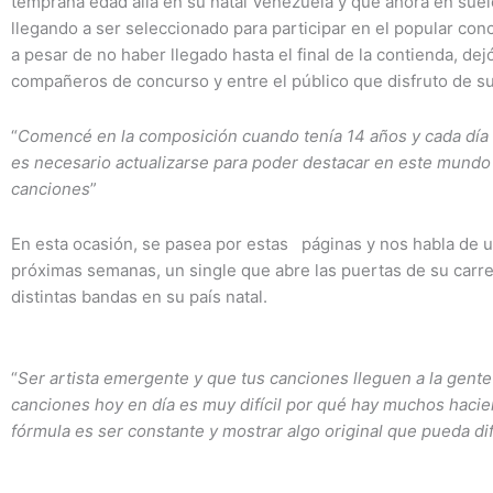
temprana edad allá en su natal Venezuela y que ahora en sue
llegando a ser seleccionado para participar en el popular co
a pesar de no haber llegado hasta el final de la contienda, de
compañeros de concurso y entre el público que disfruto de s
“
Comencé en la composición cuando tenía 14 años y cada día
es necesario actualizarse para poder destacar en este mundo 
canciones
”
En esta ocasión, se pasea por estas páginas y nos habla de un
próximas semanas, un single que abre las puertas de su carre
distintas bandas en su país natal.
“
Ser artista emergente y que tus canciones lleguen a la gente 
canciones hoy en día es muy difícil por qué hay muchos hacie
fórmula es ser constante y mostrar algo original que pueda dif