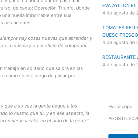
lo español ha podido dar un paso más
EVA AYLLON EL
ncurso de canto; Operación Triunfo, donde
4 de agosto de 
jó una huella imborrable entre sus
us actuaciones.
TOMATES RELLE
QUESO FRESCO
 siempre hay cosas nuevas que aprender y
4 de agosto de 
de la música y en el oficio de componer
RESTAURANTE A
4 de agosto de 
 trabajo en solitario que saldrá en las
ra como solista luego de pasar por
y que a su vez la gente llegue a tus
Horóscopo
ndo lo mismo que tú, y en ese aspecto, la
AGOSTO 202
erenciarse y calar en el oído de la gente
”