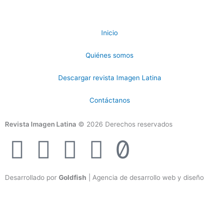
Inicio
Quiénes somos
Descargar revista Imagen Latina
Contáctanos
Revista Imagen Latina
© 2026 Derechos reservados
F
I
T
Y
T
a
n
w
o
i
Desarrollado por
Goldfish
| Agencia de desarrollo web y diseño
c
s
i
u
k