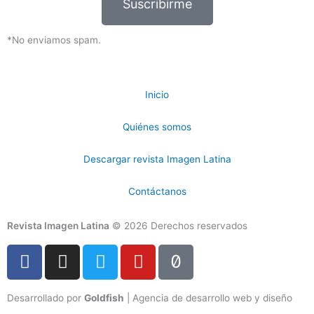
Suscribirme
*No enviamos spam.
Inicio
Quiénes somos
Descargar revista Imagen Latina
Contáctanos
Revista Imagen Latina
© 2026 Derechos reservados
F
I
T
Y
T
a
n
w
o
i
c
s
i
u
k
Desarrollado por
Goldfish
| Agencia de desarrollo web y diseño
e
t
t
t
t