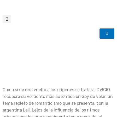
Ir
al
contenido
Como si de una vuelta a los orígenes se tratara, DVICIO
recupera su vertiente más auténtica en Soy de volar, un
tema repleto de romanticismo que se presenta, con la
argentina Lali. Lejos de la influencia de los ritmos
urbanos con los que experimenta tan a menudo, el