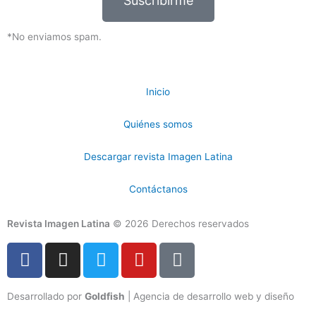
Suscribirme
*No enviamos spam.
Inicio
Quiénes somos
Descargar revista Imagen Latina
Contáctanos
Revista Imagen Latina
© 2026 Derechos reservados
F
I
T
Y
T
a
n
w
o
i
c
s
i
u
k
Desarrollado por
Goldfish
| Agencia de desarrollo web y diseño
e
t
t
t
t