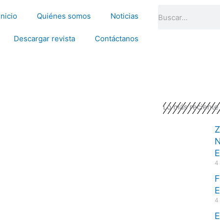
Search
Inicio
Quiénes somos
Noticias
Descargar revista
Contáctanos
Lo más reciente
Z
N
E
4
F
4
E