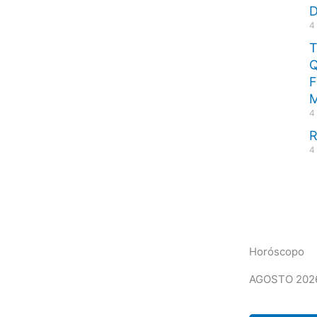
D
4
Q
F
4
R
4
Horóscopo
AGOSTO 202