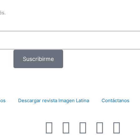
és.
Suscribirme
mos
Descargar revista Imagen Latina
Contáctanos
F
I
T
Y
T