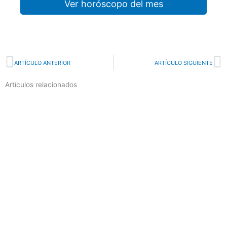
Ver horóscopo del mes
Prev
N
ARTÍCULO ANTERIOR
ARTÍCULO SIGUIENTE
Artículos relacionados