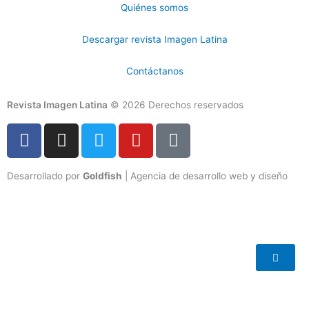
Quiénes somos
Descargar revista Imagen Latina
Contáctanos
Revista Imagen Latina
© 2026 Derechos reservados
F
I
T
Y
T
a
n
w
o
i
c
s
i
u
k
Desarrollado por
Goldfish
| Agencia de desarrollo web y diseño
e
t
t
t
t
b
a
t
u
o
o
g
e
b
k
o
r
r
e
k
a
-
m
f