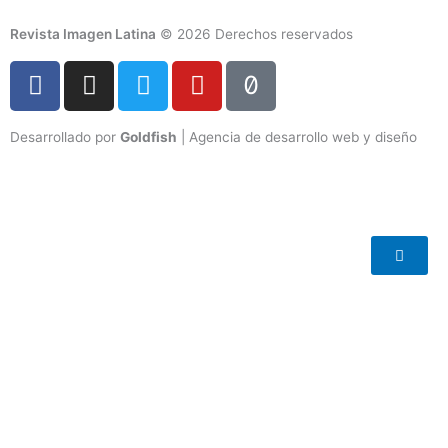
Revista Imagen Latina
© 2026 Derechos reservados
F
I
T
Y
T
a
n
w
o
i
c
s
i
u
k
Desarrollado por
Goldfish
| Agencia de desarrollo web y diseño
e
t
t
t
t
b
a
t
u
o
o
g
e
b
k
o
r
r
e
k
a
-
m
f