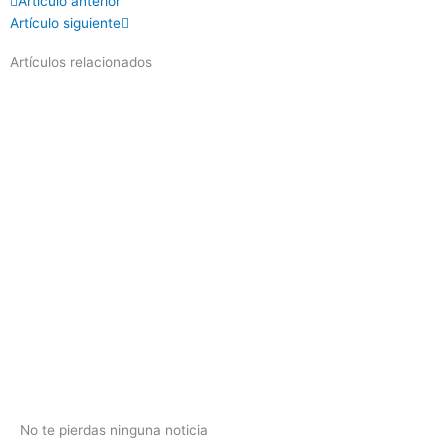
Prev
Next
Artículo anterior
Artículo siguiente
Artículos relacionados
No te pierdas ninguna noticia