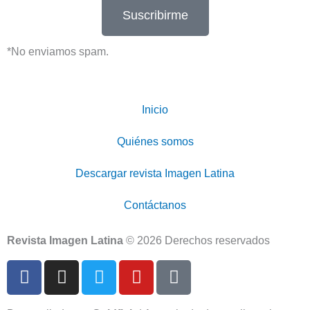
Suscribirme
*No enviamos spam.
Inicio
Quiénes somos
Descargar revista Imagen Latina
Contáctanos
Revista Imagen Latina
© 2026 Derechos reservados
F
I
T
Y
T
a
n
w
o
i
c
s
i
u
k