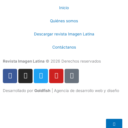
Inicio
Quiénes somos
Descargar revista Imagen Latina
Contáctanos
Revista Imagen Latina
© 2026 Derechos reservados
F
I
T
Y
T
a
n
w
o
i
c
s
i
u
k
Desarrollado por
Goldfish
| Agencia de desarrollo web y diseño
e
t
t
t
t
b
a
t
u
o
o
g
e
b
k
o
r
r
e
k
a