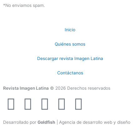
*No enviamos spam.
Inicio
Quiénes somos
Descargar revista Imagen Latina
Contáctanos
Revista Imagen Latina
© 2026 Derechos reservados
F
I
T
Y
T
a
n
w
o
i
Desarrollado por
Goldfish
| Agencia de desarrollo web y diseño
c
s
i
u
k