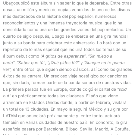
Ubagopublicó este álbum sin saber lo que le deparaba. Entre otras
cosas, un millón y medio de copias vendidas de uno de los discos
más destacados de la historia del pop español, numerosos
reconocimientos y una inmensa trayectoria musical que lo ha
consolidado como una de las grandes voces del pop melódico. Un
cuarto de siglo después, Ubago se embarca en una gira mundial
junto a su banda para celebrar este aniversario. Lo hará con un
repertorio de lo más especial que incluirá todos los temas de su
álbum debut como
“A gritos de esperanza”
,
“Sin miedo a
nada”
,
“Saber que tú”
,
“¿Qué pides tú?”
y
“Aunque no te pueda
ver”,
entre otros, que siguen siendo clásicos, así como los grandes
éxitos de su carrera. Un precioso viaje nostálgico por canciones
que, sin duda, forman parte de la banda sonora de nuestras vidas.
La primera parada fue en Europa, donde colgó el cartel de
“sold
out”
en prácticamente todas las ciudades. El año que viene
arrancará en Estados Unidos donde, a partir de febrero, visitará
un total de 13 ciudades. En mayo le seguirá México y su gira por
LATAM que anunciará próximamente y, entre tanto, actuará
también en varias ciudades de nuestro país. En concreto, la gira
española pasará por Barcelona, Bilbao, Sevilla, Madrid, A Coruña,