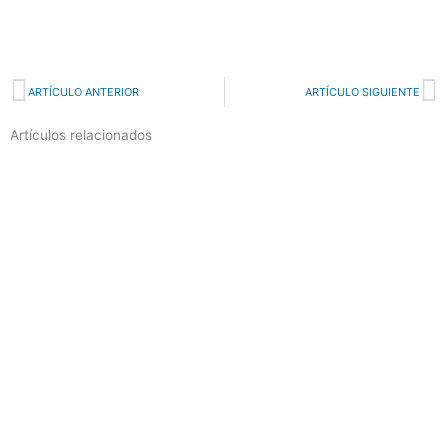
Prev
N
ARTÍCULO ANTERIOR
ARTÍCULO SIGUIENTE
Artículos relacionados