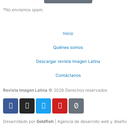
*No enviamos spam.
Inicio
Quiénes somos
Descargar revista Imagen Latina
Contáctanos
Revista Imagen Latina
© 2026 Derechos reservados
F
I
T
Y
T
a
n
w
o
i
c
s
i
u
k
Desarrollado por
Goldfish
| Agencia de desarrollo web y diseño
e
t
t
t
t
b
a
t
u
o