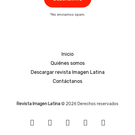
*No enviamos spam.
Inicio
Quiénes somos
Descargar revista Imagen Latina
Contáctanos
Revista Imagen Latina
© 2026 Derechos reservados
F
I
T
Y
T
a
n
w
o
i
c
s
i
u
k