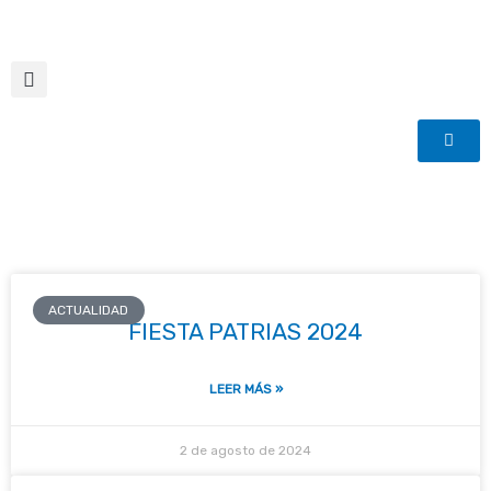
Ir
al
contenido
Page
Page
Page
ACTUALIDAD
FIESTA PATRIAS 2024
LEER MÁS »
2 de agosto de 2024