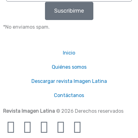
Suscribirme
*No enviamos spam.
Inicio
Quiénes somos
Descargar revista Imagen Latina
Contáctanos
Revista Imagen Latina
© 2026 Derechos reservados
F
I
T
Y
T