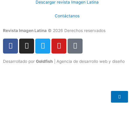
Descargar revista Imagen Latina
Contáctanos
Revista Imagen Latina
© 2026 Derechos reservados
F
I
T
Y
T
a
n
w
o
i
c
s
i
u
k
Desarrollado por
Goldfish
| Agencia de desarrollo web y diseño
e
t
t
t
t
b
a
t
u
o
o
g
e
b
k
o
r
r
e
k
a
-
m
f