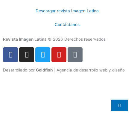
Descargar revista Imagen Latina
Contáctanos
Revista Imagen Latina
© 2026 Derechos reservados
F
I
T
Y
T
a
n
w
o
i
c
s
i
u
k
Desarrollado por
Goldfish
| Agencia de desarrollo web y diseño
e
t
t
t
t
b
a
t
u
o
o
g
e
b
k
o
r
r
e
k
a
-
m
f