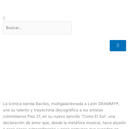
Ir
al
contenido
Search
La icónica banda Bacilos, multigalardonada a Latin GRAMMY®,
une su talento y trayectoria discográfica a los artistas
colombianos Piso 21, en su nuevo sencillo “Como El Sol”, una
declaración de amor que, desde la metáfora musical, hace alusión
a esas cosas extraordinarias y poco comunes que suceden en