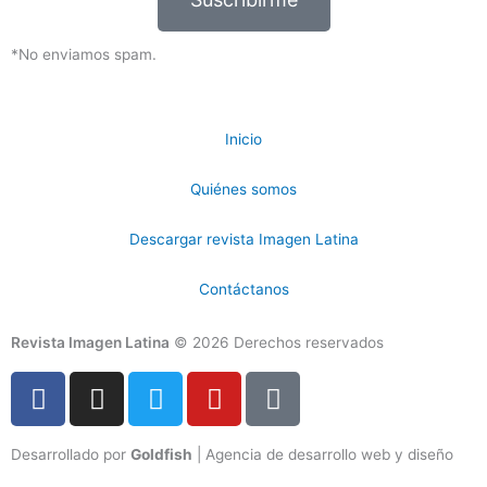
*No enviamos spam.
Inicio
Quiénes somos
Descargar revista Imagen Latina
Contáctanos
Revista Imagen Latina
© 2026 Derechos reservados
F
I
T
Y
T
a
n
w
o
i
c
s
i
u
k
Desarrollado por
Goldfish
| Agencia de desarrollo web y diseño
e
t
t
t
t