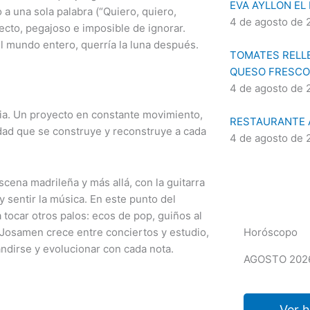
EVA AYLLON EL
 a una sola palabra (“Quiero, quiero,
4 de agosto de 
recto, pegajoso e imposible de ignorar.
l mundo entero, querría la luna después.
TOMATES RELLE
QUESO FRESCO
4 de agosto de 
cia. Un proyecto en constante movimiento,
RESTAURANTE A
dad que se construye y reconstruye a cada
4 de agosto de 
cena madrileña y más allá, con la guitarra
 sentir la música. En este punto del
tocar otros palos: ecos de pop, guiños al
, Josamen crece entre conciertos y estudio,
Horóscopo
dirse y evolucionar con cada nota.
AGOSTO 202
.
Ver 