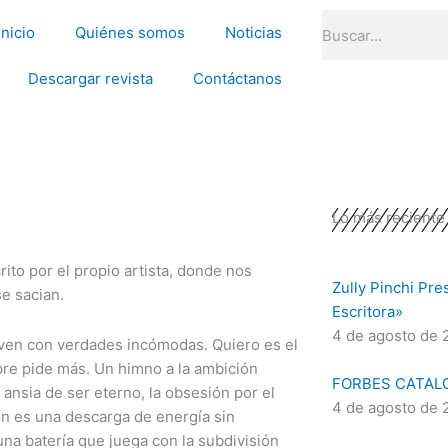
Search
Inicio
Quiénes somos
Noticias
Descargar revista
Contáctanos
Lo más reciente
to por el propio artista, donde nos
Zully Pinchi Pre
e sacian.
Escritora»
4 de agosto de 
iven con verdades incómodas. Quiero es el
pre pide más. Un himno a la ambición
FORBES CATAL
 ansia de ser eterno, la obsesión por el
4 de agosto de 
ión es una descarga de energía sin
 una batería que juega con la subdivisión