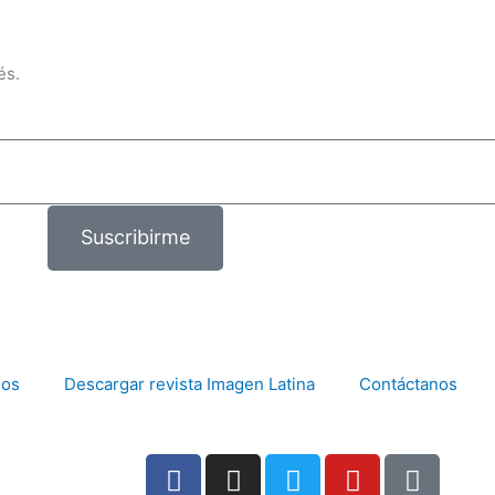
és.
Suscribirme
mos
Descargar revista Imagen Latina
Contáctanos
F
I
T
Y
T
a
n
w
o
i