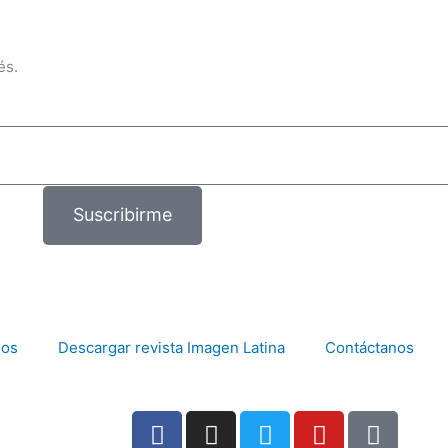
és.
Suscribirme
mos
Descargar revista Imagen Latina
Contáctanos
F
I
T
Y
T
a
n
w
o
i