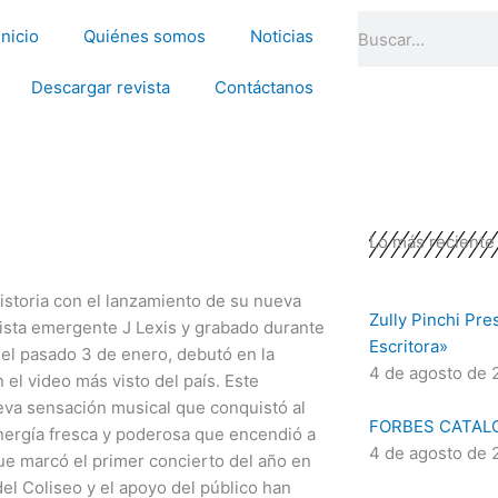
Search
Inicio
Quiénes somos
Noticias
Descargar revista
Contáctanos
Lo más reciente
istoria con el lanzamiento de su nueva
Zully Pinchi Pre
rtista emergente J Lexis y grabado durante
Escritora»
 el pasado 3 de enero, debutó en la
4 de agosto de 
el video más visto del país. Este
ueva sensación musical que conquistó al
FORBES CATAL
nergía fresca y poderosa que encendió a
4 de agosto de 
que marcó el primer concierto del año en
el Coliseo y el apoyo del público han