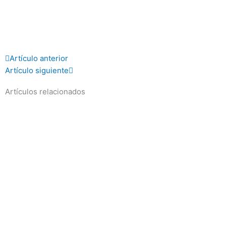
Prev
Next
Artículo anterior
Artículo siguiente
Artículos relacionados