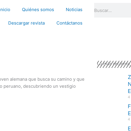
Search
Inicio
Quiénes somos
Noticias
Descargar revista
Contáctanos
Lo más reciente
Z
a joven alemana que busca su camino y que
N
to peruano, descubriendo un vestigio
E
4
F
4
E