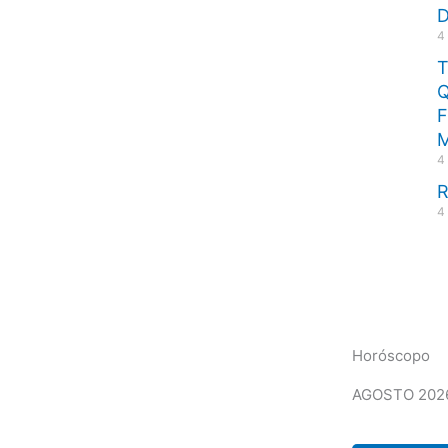
D
4
Q
F
4
R
4
Horóscopo
AGOSTO 202