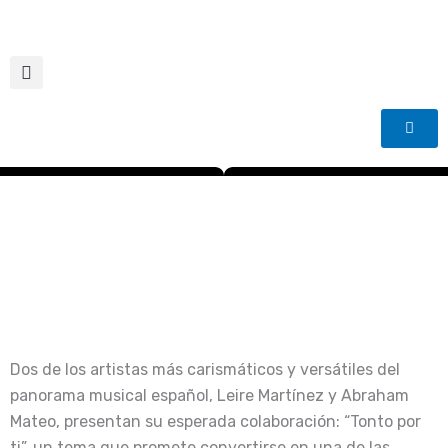
Ir
al
contenido
Dos de los artistas más carismáticos y versátiles del
panorama musical español, Leire Martínez y Abraham
Mateo, presentan su esperada colaboración: “Tonto por
ti”, un tema que promete convertirse en una de las