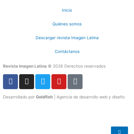
Inicio
Quiénes somos
Descargar revista Imagen Latina
Contáctanos
Revista Imagen Latina
© 2026 Derechos reservados
F
I
T
Y
T
a
n
w
o
i
c
s
i
u
k
Desarrollado por
Goldfish
| Agencia de desarrollo web y diseño
e
t
t
t
t
b
a
t
u
o
o
g
e
b
k
o
r
r
e
k
a