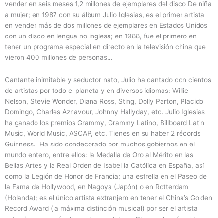
vender en seis meses 1,2 millones de ejemplares del disco De niña
a mujer; en 1987 con su álbum Julio Iglesias, es el primer artista
en vender más de dos millones de ejemplares en Estados Unidos
con un disco en lengua no inglesa; en 1988, fue el primero en
tener un programa especial en directo en la televisión china que
vieron 400 millones de personas…
Cantante inimitable y seductor nato, Julio ha cantado con cientos
de artistas por todo el planeta y en diversos idiomas: Willie
Nelson, Stevie Wonder, Diana Ross, Sting, Dolly Parton, Placido
Domingo, Charles Aznavour, Johnny Hallyday, etc. Julio Iglesias
ha ganado los premios Grammy, Grammy Latino, Billboard Latin
Music, World Music, ASCAP, etc. Tienes en su haber 2 récords
Guinness. Ha sido condecorado por muchos gobiernos en el
mundo entero, entre ellos: la Medalla de Oro al Mérito en las
Bellas Artes y la Real Orden de Isabel la Católica en España, así
como la Legión de Honor de Francia; una estrella en el Paseo de
la Fama de Hollywood, en Nagoya (Japón) o en Rotterdam
(Holanda); es el único artista extranjero en tener el China’s Golden
Record Award (la máxima distinción musical) por ser el artista