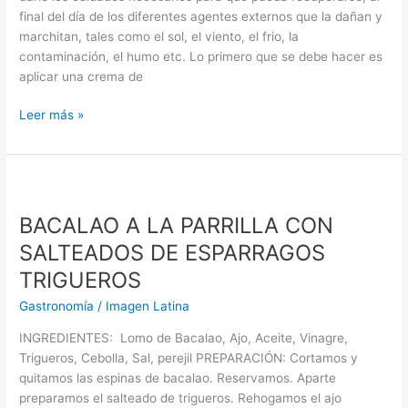
final del día de los diferentes agentes externos que la dañan y
marchitan, tales como el sol, el viento, el frio, la
contaminación, el humo etc. Lo primero que se debe hacer es
aplicar una crema de
Leer más »
BACALAO
A
BACALAO A LA PARRILLA CON
LA
PARRILLA
SALTEADOS DE ESPARRAGOS
CON
TRIGUEROS
SALTEADOS
DE
Gastronomía
/
Imagen Latina
ESPARRAGOS
INGREDIENTES: Lomo de Bacalao, Ajo, Aceite, Vinagre,
TRIGUEROS
Trigueros, Cebolla, Sal, perejil PREPARACIÓN: Cortamos y
quitamos las espinas de bacalao. Reservamos. Aparte
preparamos el salteado de trigueros. Rehogamos el ajo