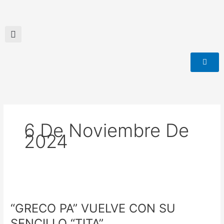
Ir
al
contenido
6 De Noviembre De
2024
“GRECO
PA”
“GRECO PA” VUELVE CON SU
VUELVE
CON
SENCILLO “TITA”