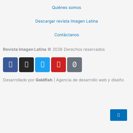
Quiénes somos
Descargar revista Imagen Latina
Contáctanos
Revista Imagen Latina
© 2026 Derechos reservados
F
I
T
Y
T
a
n
w
o
i
c
s
i
u
k
Desarrollado por
Goldfish
| Agencia de desarrollo web y diseño
e
t
t
t
t
b
a
t
u
o
o
g
e
b
k
o
r
r
e
k
a
-
m
f