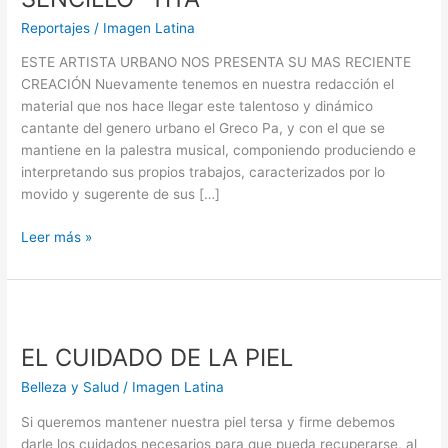
SU
Reportajes
/
Imagen Latina
SENCILLO
“TITA”
ESTE ARTISTA URBANO NOS PRESENTA SU MAS RECIENTE
CREACIÓN Nuevamente tenemos en nuestra redacción el
material que nos hace llegar este talentoso y dinámico
cantante del genero urbano el Greco Pa, y con el que se
mantiene en la palestra musical, componiendo produciendo e
interpretando sus propios trabajos, caracterizados por lo
movido y sugerente de sus […]
Leer más »
EL
CUIDADO
EL CUIDADO DE LA PIEL
DE
LA
Belleza y Salud
/
Imagen Latina
PIEL
Si queremos mantener nuestra piel tersa y firme debemos
darle los cuidados necesarios para que pueda recuperarse, al