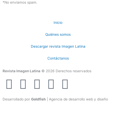
*No enviamos spam.
Inicio
Quiénes somos
Descargar revista Imagen Latina
Contáctanos
Revista Imagen Latina
© 2026 Derechos reservados
F
I
T
Y
T
a
n
w
o
i
Desarrollado por
Goldfish
| Agencia de desarrollo web y diseño
c
s
i
u
k