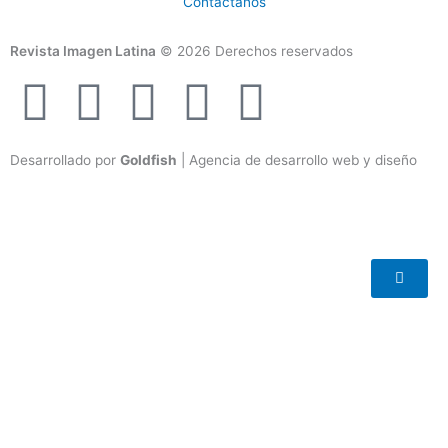
Contáctanos
Revista Imagen Latina
© 2026 Derechos reservados
F
I
T
Y
T
a
n
w
o
i
Desarrollado por
Goldfish
| Agencia de desarrollo web y diseño
c
s
i
u
k
e
t
t
t
t
b
a
t
u
o
o
g
e
b
k
o
r
r
e