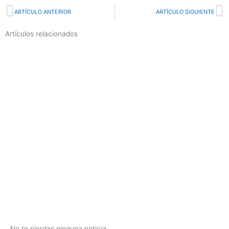
Prev
N
ARTÍCULO ANTERIOR
ARTÍCULO SIGUIENTE
Artículos relacionados
No te pierdas ninguna noticia