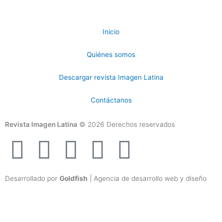
Inicio
Quiénes somos
Descargar revista Imagen Latina
Contáctanos
Revista Imagen Latina
© 2026 Derechos reservados
F
I
T
Y
T
a
n
w
o
i
Desarrollado por
Goldfish
| Agencia de desarrollo web y diseño
c
s
i
u
k