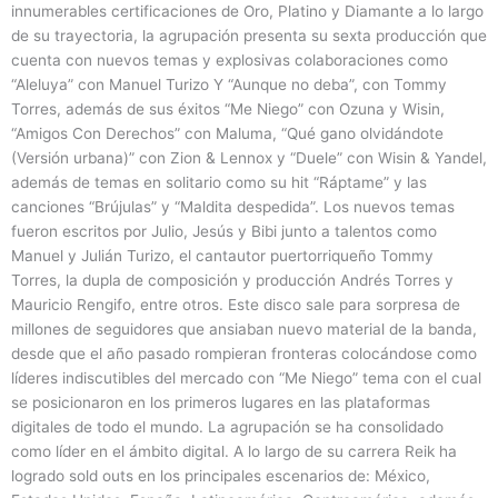
innumerables certificaciones de Oro, Platino y Diamante a lo largo
de su trayectoria, la agrupación presenta su sexta producción que
cuenta con nuevos temas y explosivas colaboraciones como
“Aleluya” con Manuel Turizo Y “Aunque no deba”, con Tommy
Torres, además de sus éxitos “Me Niego” con Ozuna y Wisin,
“Amigos Con Derechos” con Maluma, “Qué gano olvidándote
(Versión urbana)” con Zion & Lennox y “Duele” con Wisin & Yandel,
además de temas en solitario como su hit “Ráptame” y las
canciones “Brújulas” y “Maldita despedida”. Los nuevos temas
fueron escritos por Julio, Jesús y Bibi junto a talentos como
Manuel y Julián Turizo, el cantautor puertorriqueño Tommy
Torres, la dupla de composición y producción Andrés Torres y
Mauricio Rengifo, entre otros. Este disco sale para sorpresa de
millones de seguidores que ansiaban nuevo material de la banda,
desde que el año pasado rompieran fronteras colocándose como
líderes indiscutibles del mercado con “Me Niego” tema con el cual
se posicionaron en los primeros lugares en las plataformas
digitales de todo el mundo. La agrupación se ha consolidado
como líder en el ámbito digital. A lo largo de su carrera Reik ha
logrado sold outs en los principales escenarios de: México,