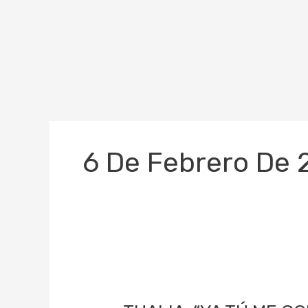
Ir
al
contenido
6 De Febrero De
THALIA,
“YA