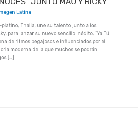
ONOCES” JUNTO MAU Y RICKY
Imagen Latina
platino, Thalia, une su talento junto a los
y, para lanzar su nuevo sencillo inédito, “Ya Tú
na de ritmos pegajosos e influenciados por el
toria moderna de la que muchos se podrán
gos […]