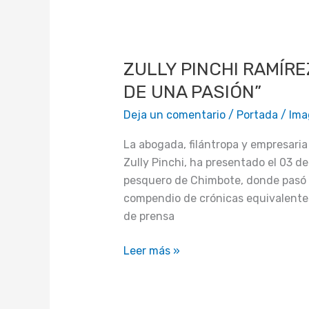
ZULLY
PINCHI
ZULLY PINCHI RAMÍRE
RAMÍREZ,
PRESENTÓ
DE UNA PASIÓN”
“113
Deja un comentario
/
Portada
/
Ima
CRÓNICAS
DE
La abogada, filántropa y empresaria
UNA
Zully Pinchi, ha presentado el 03 de
PASIÓN”
pesquero de Chimbote, donde pasó lo
compendio de crónicas equivalentes
de prensa
Leer más »