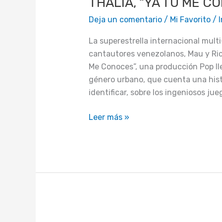
THALIA, “YA TÚ ME C
TÚ
ME
Deja un comentario
/
Mi Favorito
/
CONOCES”
JUNTO
La superestrella internacional multi-
MAU
cantautores venezolanos, Mau y Rick
Y
Me Conoces”, una producción Pop lle
RICKY
género urbano, que cuenta una his
identificar, sobre los ingeniosos jue
Leer más »
RICKY