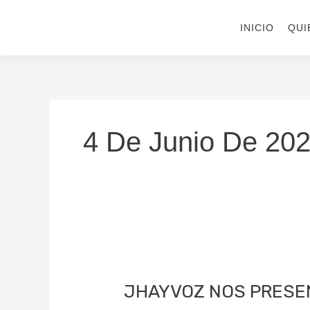
Ir
al
INICIO
QUI
contenido
4 De Junio De 20
JHAYVOZ NOS
PRESENTA
JHAYVOZ NOS PRESEN
SU
PRIMER