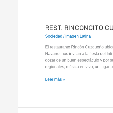
REST.
RINCONCITO
REST. RINCONCITO 
CUZQUEÑO
Sociedad
/
Imagen Latina
El restaurante Rincón Cuzqueño ubicad
Navarro, nos invitan a la fiesta del I
gozar de un buen espectáculo y por su
regionales, música en vivo, un lugar
Leer más »