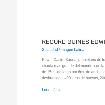
RECORD
GUINES
RECORD GUINES EDW
EDWIN
CASTRO
Sociedad
/
Imagen Latina
SAONA
Edwin Castro Saona, propietario de lo
chaufa mas grande del mundo, con la
de 15mt. de largo por 6mt. de ancho, d
deshuesado, 400 litros de huevos, 20
Leer más »