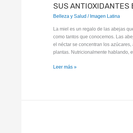
SUS ANTIOXIDANTES 
BAJAN
LA
Belleza y Salud
/
Imagen Latina
PRESIÓN
ARTERIAL
La miel es un regalo de las abejas qu
como tantos que conocemos. Las abeja
el néctar se concentran los azúcares
plantas. Nutricionalmente hablando, e
Leer más »
POLLO